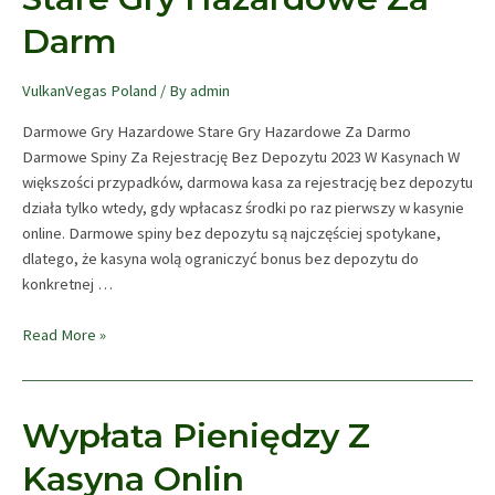
Dla
Polaków
Darm
202
VulkanVegas Poland
/ By
admin
Darmowe Gry Hazardowe Stare Gry Hazardowe Za Darmo
Darmowe Spiny Za Rejestrację Bez Depozytu 2023 W Kasynach W
większości przypadków, darmowa kasa za rejestrację bez depozytu
działa tylko wtedy, gdy wpłacasz środki po raz pierwszy w kasynie
online. Darmowe spiny bez depozytu są najczęściej spotykane,
dlatego, że kasyna wolą ograniczyć bonus bez depozytu do
konkretnej …
Darmowe
Read More »
Gry
Hazardowe
Stare
Wypłata Pieniędzy Z
Gry
Hazardowe
Kasyna Onlin
Za