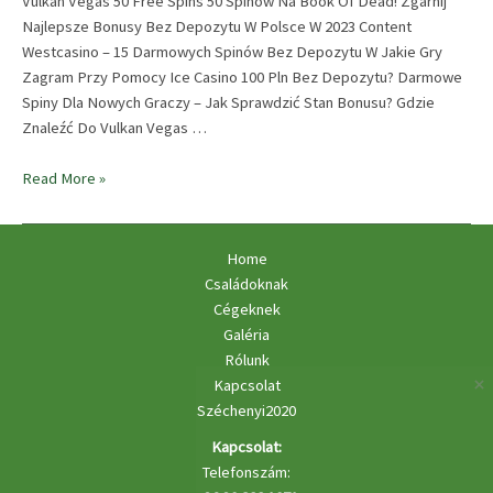
Vulkan Vegas 50 Free Spins 50 Spinów Na Book Of Dead! Zgarnij
Najlepsze Bonusy Bez Depozytu W Polsce W 2023 Content
Westcasino – 15 Darmowych Spinów Bez Depozytu W Jakie Gry
Zagram Przy Pomocy Ice Casino 100 Pln Bez Depozytu? Darmowe
Spiny Dla Nowych Graczy – Jak Sprawdzić Stan Bonusu? Gdzie
Znaleźć Do Vulkan Vegas …
Vulkan
Read More »
Vegas
50
Free
Home
Spins
Családoknak
50
Cégeknek
Spinów
Galéria
Na
Rólunk
Book
Kapcsolat
Of
Széchenyi2020
Dead
Kapcsolat:
Telefonszám: