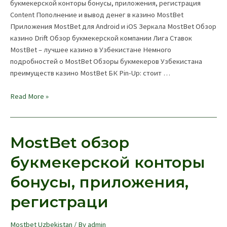
букмекерской конторы бонусы, приложения, регистрация
Content Пополнение и вывод денег в казино MostBet
Приложения MostBet для Android и iOS Зеркала MostBet Обзор
казино Drift Обзор букмекерской компании Лига Ставок
MostBet – лучшее казино в Узбекистане Немного
подробностей о MostBet Обзоры букмекеров Узбекистана
преимуществ казино MostBet БК Pin-Up: стоит …
Особенности
Read More »
и
правила
казино
MostBet обзор
MostBe
букмекерской конторы
бонусы, приложения,
регистраци
Mostbet Uzbekistan
/ By
admin