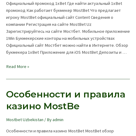
Официальный промокод 1xBet Где найти актуальный 1xBet
промокод Как работает букмекер MostBet Что предлагает
игроку MostBet официальный сайт Content Сведения о
компании Регистрация на сайте MostBet Uz
Зарегистрируйтесь на сайте Мостбет. Мобильное приложение
1Win Букмекерские конторы на мобильных устройствах
Официальный сайт Мостбет можно найти в Интернете. Обзор
букмекера 1xBet Приложение для iOS MostBet Депозиты и …
Официальный
Read More »
промокод
1xBet
Где
Особенности и правила
найти
актуальный
казино MostBe
1xBet
промоко
Mostbet Uzbekistan
/ By
admin
Особенности и правила казино MostBet MostBet обзор