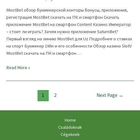
MostBet обзор букмекерской конторы бонусы, приложения,
регистрация MostBet скачать на ПК и смартфон Скачать
приложение MostBet на смартфон Content Казино Император
– стоит ли играть? Зачем нужно приложение SaturnBet?
Первый взгляд на линию MostBet для Uz Подробнее о ставках
на спорт Букмекер 1Win и его особенности Обзор казино SlotV
MostBet скачать на ПК и смартфон …
MostBet
Read More »
обзор
букмекерской
конторы
Bejegyzések
1
2
Next Page
→
бонусы,
lapozása
приложения,
регистраци
Home
Családoknak
Cégeknek