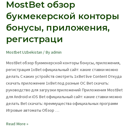
MostBet обзор
топ
рейтинг
букмекерской конторы
лучших
российских
бонусы, приложения,
легальных
регистраци
букмекеро
Mostbet Uzbekistan
/ By
admin
MostBet обзор букмекерской конторы бонусы, приложения,
регистрация 1xBet официальный сайт: какие ставки можно
делать С каких устройств смотреть 1xBet live Content Откуда
скачать приложение 1xBet под разные ОС Bet скачать:
руководство для загрузки приложений Приложения MostBet
для Android и iOS Bet официальный сайт: какие ставки можно
делать Bet скачать: преимущества официальных программ
Игровые автоматы Обзор …
MostBet
Read More »
обзор