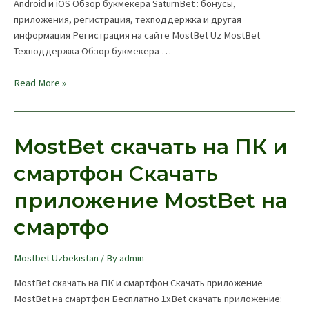
Android и iOS Обзор букмекера SaturnBet : бонусы,
приложения, регистрация, техподдержка и другая
информация Регистрация на сайте MostBet Uz MostBet
Техподдержка Обзор букмекера …
MostBet
Read More »
обзор
букмекерской
конторы
MostBet скачать на ПК и
бонусы,
приложения,
смартфон Скачать
регистраци
приложение MostBet на
смартфо
Mostbet Uzbekistan
/ By
admin
MostBet скачать на ПК и смартфон Скачать приложение
MostBet на смартфон Бесплатно 1xBet скачать приложение: