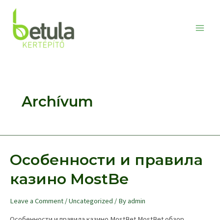
Skip
to
content
Main
Men
Archívum
Особенности и правила
казино MostBe
Leave a Comment
/
Uncategorized
/ By
admin
Особенности и правила казино MostBet MostBet обзор