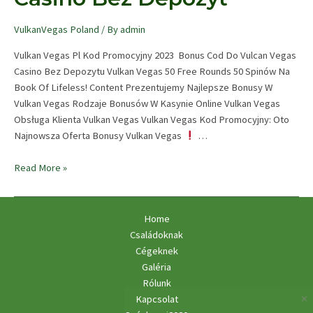
Vulcan
Vegas
VulkanVegas Poland
/ By
admin
Casino
Vulkan Vegas Pl Kod Promocyjny 2023
Bonus Cod Do Vulcan Vegas
Bez
Casino Bez Depozytu Vulkan Vegas 50 Free Rounds 50 Spinów Na
Depozyt
Book Of Lifeless! Content Prezentujemy Najlepsze Bonusy W
Vulkan Vegas Rodzaje Bonusów W Kasynie Online Vulkan Vegas
Obsługa Klienta Vulkan Vegas Vulkan Vegas Kod Promocyjny: Oto
Najnowsza Oferta Bonusy Vulkan Vegas
…
Vulkan
Read More »
Vegas
Pl
Kod
Home
Promocyjny
Családoknak
2023
Cégeknek
Galéria
Bonus
Rólunk
Cod
Kapcsolat
Do