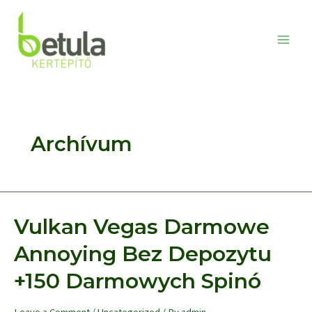
Skip
to
content
Main
Men
Archívum
Vulkan Vegas Darmowe
Annoying Bez Depozytu
+150 Darmowych Spinó