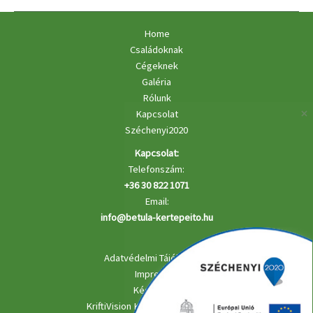
Home
Családoknak
Cégeknek
Galéria
Rólunk
Kapcsolat
Széchenyi2020
Kapcsolat:
Telefonszám:
+36 30 822 1071
Email:
info@betula-kertepeito.hu
Adatvédelmi Tájékoztató
Impresszu
Készítette:
KriftiVision Kreatív Grafikai Stúdió