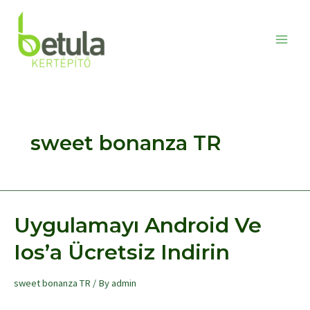
Skip
to
content
Main
Men
sweet bonanza TR
Uygulamayı Android Ve
Ios’a Ücretsiz Indirin
sweet bonanza TR
/ By
admin