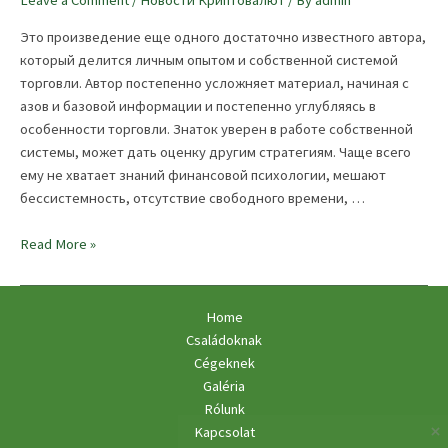
Leave a Comment
/
Новости Криптовалют
/ By
admin
Это произведение еще одного достаточно известного автора,
который делится личным опытом и собственной системой
торговли. Автор постепенно усложняет материал, начиная с
азов и базовой информации и постепенно углубляясь в
особенности торговли. Знаток уверен в работе собственной
системы, может дать оценку другим стратегиям. Чаще всего
ему не хватает знаний финансовой психологии, мешают
бессистемность, отсутствие свободного времени, …
Лучшие
Read More »
книги
про
трейдинг
Home
и
Családoknak
биржу
Cégeknek
АЛОР
Galéria
БРОКЕР
Rólunk
Kapcsolat