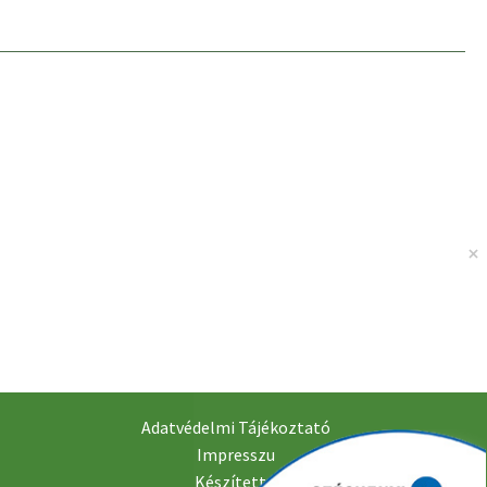
Adatvédelmi Tájékoztató
Impresszu
Készítette: