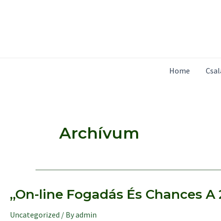
Skip
to
content
Home
Csa
Archívum
„On-line Fogadás És Chances A
Uncategorized
/ By
admin