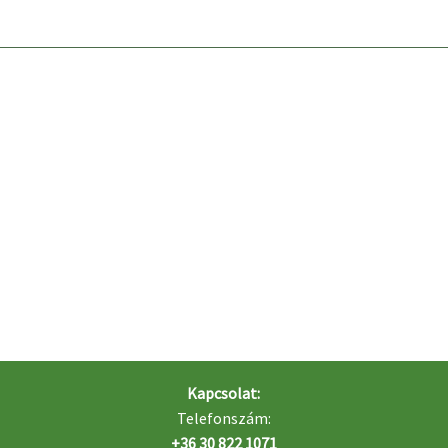
Kapcsolat:
Telefonszám:
+36 30 822 1071