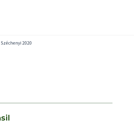
Széchenyi 2020
sil