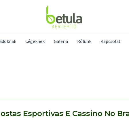
ládoknak
Cégeknek
Galéria
Rólunk
Kapcsolat
postas Esportivas E Cassino No Bra