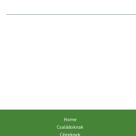
Home
Családoknak
Cégeknek