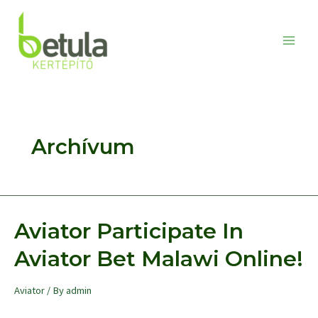
Skip
to
content
Main
Men
Archívum
Aviator Participate In
Aviator Bet Malawi Online!
Aviator
/ By
admin