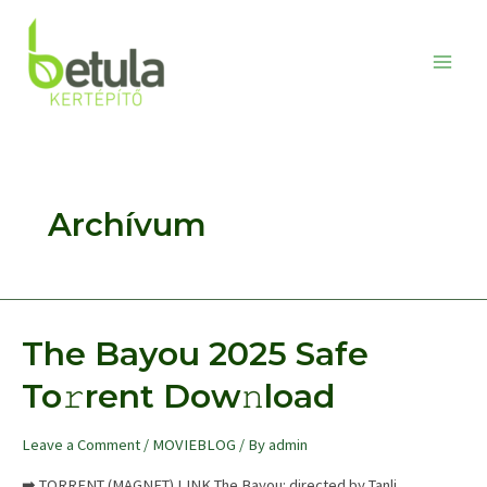
Skip
to
content
Main
Men
Archívum
The Bayou 2025 Safe
To𝚛rent Dow𝚗load
Leave a Comment
/
MOVIEBLOG
/ By
admin
➡ TORRENT (MAGNET) LINK The Bayou: directed by Tanli