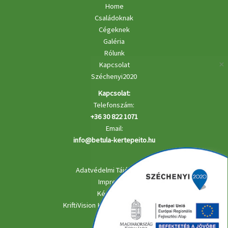
Home
Családoknak
Cégeknek
Galéria
Rólunk
Kapcsolat
Széchenyi2020
Kapcsolat:
Telefonszám:
+36 30 822 1071
Email:
info@betula-kertepeito.hu
Adatvédelmi Tájékoztató
Impresszu
Készítette:
KriftiVision Kreatív Grafikai Stúdió