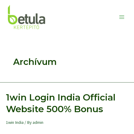
Skip
to
content
Main
Men
Archívum
1win Login India Official
Website 500% Bonus
1win India
/ By
admin