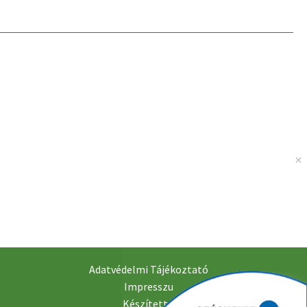
Adatvédelmi Tájékoztató
Impresszu
Készítette: