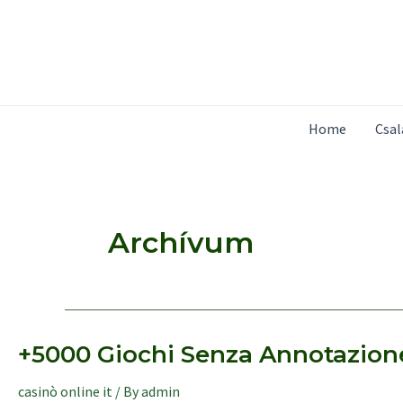
Skip
to
content
Home
Csa
Archívum
+5000 Giochi Senza Annotazion
casinò online it
/ By
admin