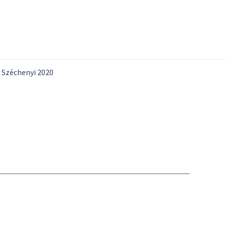
Széchenyi 2020