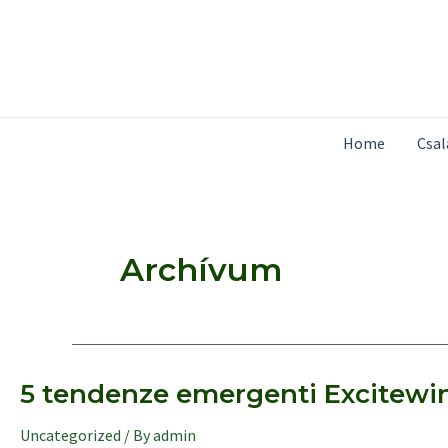
Skip
to
content
Home
Csa
Archívum
5 tendenze emergenti Excitewin
Uncategorized
/ By
admin