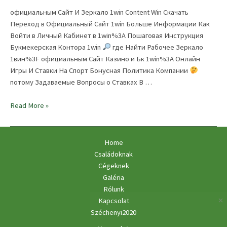
официальным Сайт И Зеркало 1win Content Win Скачать
Переход в Официальный Сайт 1win Больше Информации Как
Войти в Личный Кабинет в 1win%3A Пошаговая Инструкция
Букмекерская Контора 1win
где Найти Рабочее Зеркало
1вин%3F официальным Сайт Казино и Бк 1win%3A Онлайн
Игры И Ставки На Спорт Бонусная Политика Компании
потому Задаваемые Вопросы о Ставках В …
Официальный
Read More »
Сайт
Букмекерской
Конторы
Home
1вин
Családoknak
Вход
Cégeknek
На
Galéria
Зеркало
Rólunk
Kapcsolat
Széchenyi2020