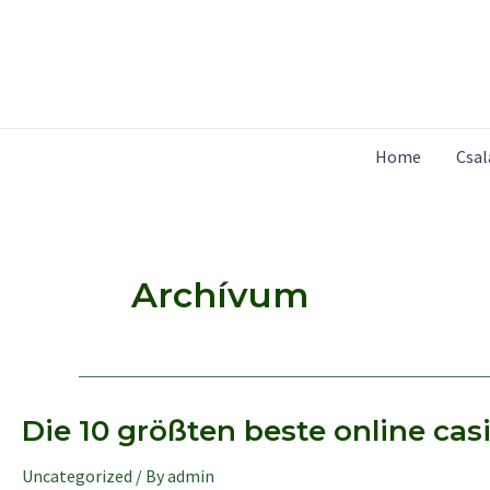
Skip
to
content
Home
Csa
Archívum
Die 10 größten beste online cas
Uncategorized
/ By
admin