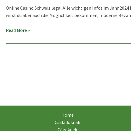
Online Casino Schweiz legal Alle wichtigen Infos im Jahr 2024
wirst du aber auch die Möglichkeit bekommen, moderne Bezahls
Die
Read More »
10
größten
beste
online
casino
-
Fehler,
die
Sie
leicht
vermeiden
Home
können
Családoknak
Cégeknek