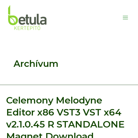
Skip
to
content
Main
Men
Archívum
Celemony Melodyne
Editor x86 VST3 VST x64
v2.1.0.45 R STANDALONE
Magnet Download