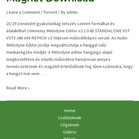
Leave a Comment
/
Torrent
/ By
admin
21/29 Zeneként gyakorlatilag tetszés szerint formálhat és
átalakíthat Celemony Melodyne Editor v2.1.0.45 STANDALONE VST
VST3 x86 x64 REPACK v3 Teljesen működőképes verzió. Az Audio
Melodyne Editor jövője megváltoztatja a hanggal való
munkavégzés módját. A Melodyne editor hangjegy-alapú
megközelítése és intuitív működése hamarosan annyira
természetesnek és magától értetődőnek fog tűnni számodra, hogy
a hangot már nem …
Celemony
Read More »
Melodyne
Editor
x86
Home
VST3
Családoknak
VST
Cégeknek
x64
Galéria
v2.1.0.45