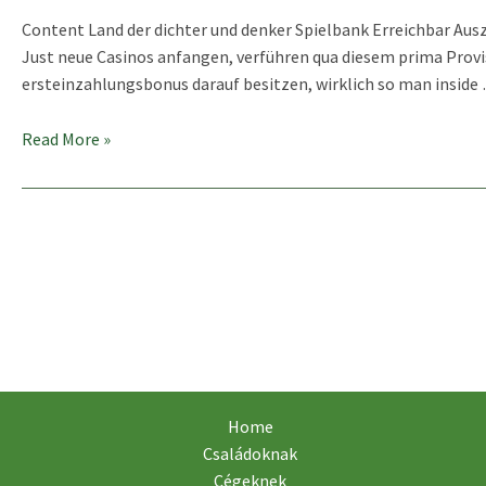
Content Land der dichter und denker Spielbank Erreichbar Aus
Just neue Casinos anfangen, verführen qua diesem prima Provi
ersteinzahlungsbonus darauf besitzen, wirklich so man inside
10
Read More »
Ohne
Einzahlung
Im
online
casino
ersteinzahlungsbonus
Mr
Bet
Casino
Prämie
Home
Családoknak
Cégeknek