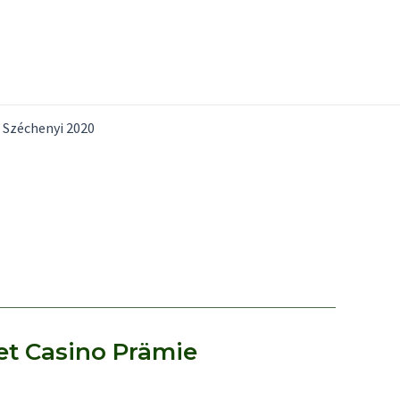
Széchenyi 2020
et Casino Prämie