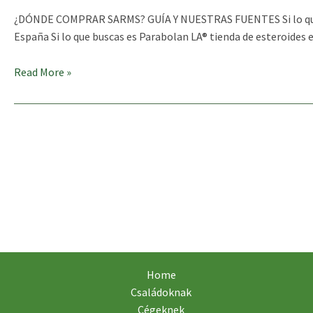
¿DÓNDE COMPRAR SARMS? GUÍA Y NUESTRAS FUENTES Si lo que busc
España Si lo que buscas es Parabolan LA® tienda de esteroides 
¿DÓNDE
Read More »
COMPRAR
SARMS?
GUÍA
Y
NUESTRAS
FUENTES
Home
Családoknak
Cégeknek