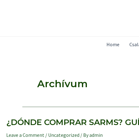
Skip
to
content
Home
Csa
Archívum
¿DÓNDE COMPRAR SARMS? GUÍ
Leave a Comment
/
Uncategorized
/ By
admin