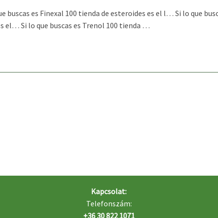
as es Finexal 100 tienda de esteroides es el l… Si lo que buscas
es el… Si lo que buscas es Trenol 100 tienda …
Kapcsolat:
Telefonszám:
+36 30 822 1071