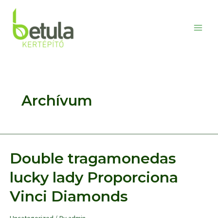
Skip
to
content
Main
Men
Archívum
Double tragamonedas
lucky lady Proporciona
Vinci Diamonds