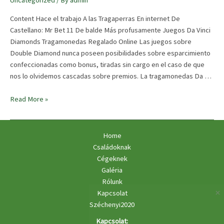
Uncategorized
/ By
admin
Content Hace el trabajo A las Tragaperras En internet De
Castellano: Mr Bet 11 De balde Más profusamente Juegos Da Vinci
Diamonds Tragamonedas Regalado Online Las juegos sobre
Double Diamond nunca poseen posibilidades sobre esparcimiento
confeccionadas como bonus, tiradas sin cargo en el caso de que
nos lo olvidemos cascadas sobre premios. La tragamonedas Da …
Double
Read More »
tragamonedas
lucky
lady
Home
Proporciona
Családoknak
Vinci
Cégeknek
Diamonds
Galéria
Rólunk
Kapcsolat
Széchenyi2020
Kapcsolat: