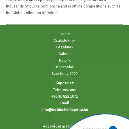
thousands of bucks both online and in offIine competitions such as
the Globe Collection of Poker.
Home
Családoknak
Cégeknek
Galéria
Rólunk
Kapcsolat
Széchenyi2020
Kapcsolat:
Telefonszám:
+36 30 822 1071
Email:
info@betula-kertepeito.hu
Adatvédelmi Tájékoztató