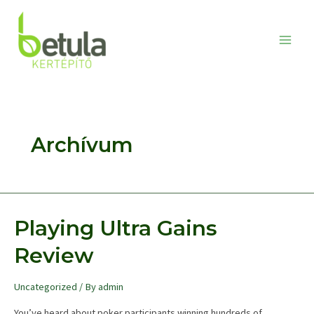
Skip
to
content
Main
Men
Archívum
Playing Ultra Gains
Review
Uncategorized
/ By
admin
You’ve heard about poker participants winning hundreds of