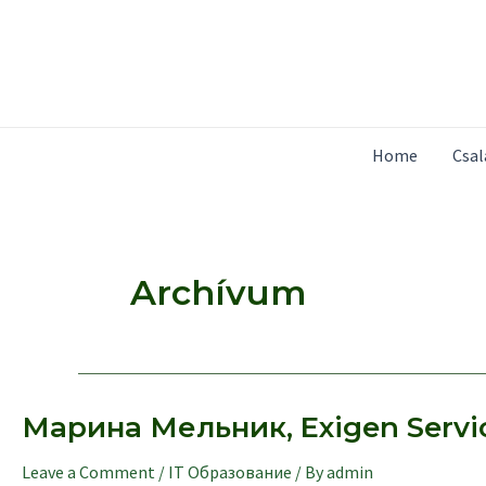
Skip
to
content
Home
Csa
Archívum
Марина Мельник, Exigen Servic
Leave a Comment
/
IT Образование
/ By
admin