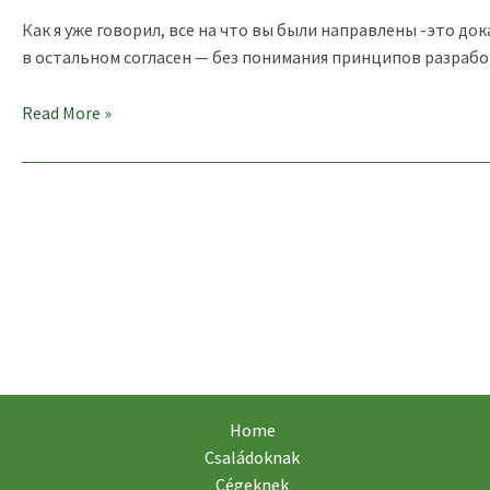
Как я уже говорил, все на что вы были направлены -это до
в остальном согласен — без понимания принципов разработ
Марина
Read More »
Мельник,
Exigen
Services
о Scrum,
Distributed
Scrum
и Agile
Home
Családoknak
Cégeknek