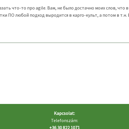
казать что-то про agile. Вам, не было достачно моих слов, чт
ки ПО любой подход выродится в карго-культ, а потом в т.н.
Kapcsolat:
Telefonszám:
+36 30 822 1071