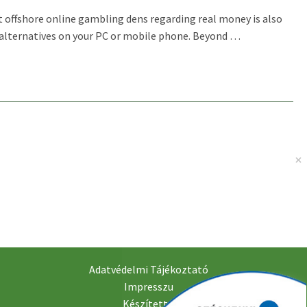
at offshore online gambling dens regarding real money is also
g alternatives on your PC or mobile phone. Beyond …
Adatvédelmi Tájékoztató
Impresszu
Készítette: