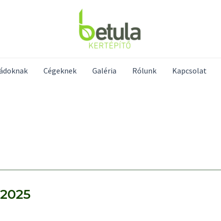
ládoknak
Cégeknek
Galéria
Rólunk
Kapcsolat
 2025