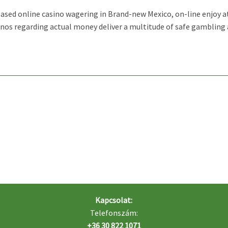
-based online casino wagering in Brand-new Mexico, on-line enjoy 
sinos regarding actual money deliver a multitude of safe gamblin
Kapcsolat:
Telefonszám:
+36 30 822 1071