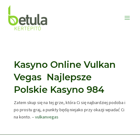
Skip
to
content
Main
Men
Kasyno Online Vulkan
Vegas ️ Najlepsze
Polskie Kasyno 984
Zatem skup się na tej grze, która Ci się najbardziej podoba i
po prostu graj, a punkty będą niejako przy okazji wpadać Ci
na konto. –
vulkanvegas