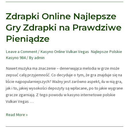
Vegas
Recenzja,
Zdrapki Online Najlepsze
Bonus
od
Gry Zdrapki na Prawdziwe
pierwszej
wpłaty
Pieniądze
100%
do
Leave a Comment
/
Kasyno Online Vulkan Vegas ️ Najlepsze Polskie
3000
Kasyno 984
/ By
admin
zł
Nawet muzyka ma znaczenie – denerwująca melodia w grze może
+
zepsuć całą przyjemność. Co decyduje o tym, że gra znajduje się na
125
liście najpopularniejszych? Ważny jest zarówno aspekt, ilu w nią gra,
FS
jak i to, jakiej wysokości depozyty są wpłacane, po to jakie wygrane
gracze zgarniają. Z tego powodu w kasyno internetowe polskie
Vulkan Vegas …
Zdrapki
Read More »
Online
Najlepsze