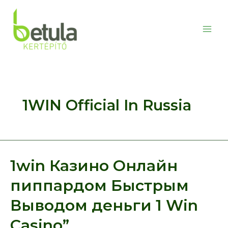
Skip
to
content
Main
Men
1WIN Official In Russia
1win Казино Онлайн
пиппардом Быстрым
Выводом деньги 1 Win
Casino”