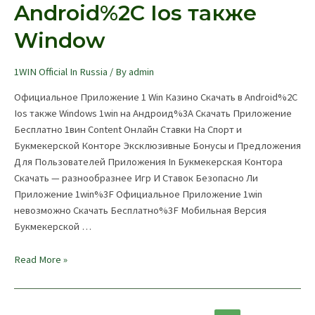
Android%2C Ios также
Window
1WIN Official In Russia
/ By
admin
Официальное Приложение 1 Win Казино Скачать в Android%2C
Ios также Windows 1win на Андроид%3A Скачать Приложение
Бесплатно 1вин Content Онлайн Ставки На Спорт и
Букмекерской Конторе Эксклюзивные Бонусы и Предложения
Для Пользователей Приложения In Букмекерская Контора
Скачать — разнообразнее Игр И Ставок Безопасно Ли
Приложение 1win%3F Официальное Приложение 1win
невозможно Скачать Бесплатно%3F Мобильная Версия
Букмекерской …
Официальное
Read More »
Приложение
1
Win