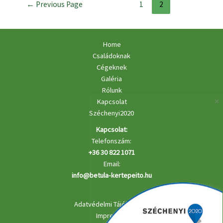
Bejegyzések
←
Previous Page
1
2
Казино
lapozása
Скачать
в
Android%2C
Home
Ios
Családoknak
также
Cégeknek
Window
Galéria
Rólunk
Kapcsolat
Széchenyi2020
Kapcsolat:
Telefonszám:
+36 30 822 1071
Email:
info@betula-kertepeito.hu
Adatvédelmi Tájékoztató
Impresszu