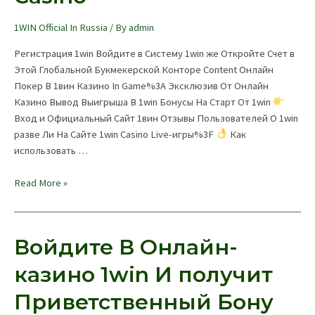
1WIN Official In Russia
/ By
admin
Регистрация 1win Войдите в Систему 1win же Откройте Счет в
Этой Глобальной Букмекерской Конторе Content Онлайн
Покер В 1вин Казино In Game%3A Эксклюзив От Онлайн
Казино Вывод Выигрыша В 1win Бонусы На Старт От 1win
Вход и Официальный Сайт 1вин Отзывы Пользователей О 1win
разве Ли На Сайте 1win Casino Live-игры%3F
Как
использовать …
1win
Read More »
Казино
Онлайн
пиппардом
Войдите В Онлайн-
Быстрым
Выводом
казино 1win И получит
деньги
1
Приветственный Бону
Win