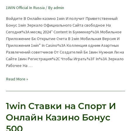
Casino”
1WIN Official In Russia
/ By
admin
Войдите В Онлайн-казино 1win И получит Приветственный
Бонус 1win Зеркало Официального Сайта свободное На
Сегодня%3A месяц 2024″ Content In Букмекер%3A Мобильное
Приложение Бк Открытие Счета В 1win Мобильная Версия И
Приложения 1win” In Casino%3A Коллекция одним Азартных
Развлечений советчиков От Создателей Бк 1вин Нужная Ли на
Сайте 1вин Регистрация%2C Чтобы Играть%3F In%3A Зеркало
Рабочее На …
Войдите
Read More »
В
Онлайн-
казино
1win Ставки на Спорт И
1win
И
Онлайн Казино Бонус
получит
Приветственный
500